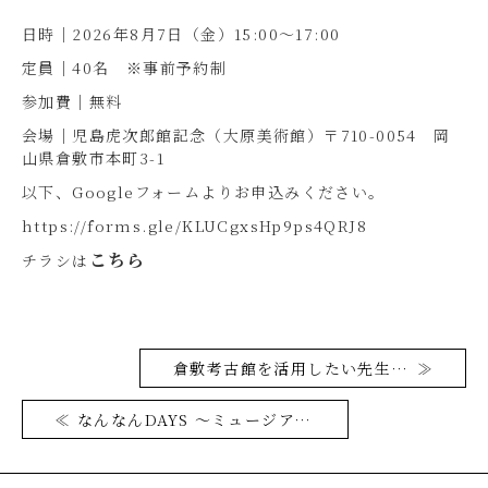
日時｜2026年8月7日（金）15:00～17:00
定員｜40名 ※事前予約制
参加費｜無料
会場｜児島虎次郎館記念（大原美術館）〒710-0054 岡
山県倉敷市本町3-1
以下、Googleフォームよりお申込みください。
https://forms.gle/KLUCgxsHp9ps4QRJ8
こちら
チラシは
倉敷考古館を活用したい先生のための倉敷考古館体験会
なんなんDAYS ～ミュージアムで出会うなんなん？～2025年度 活動記録集を発行しました