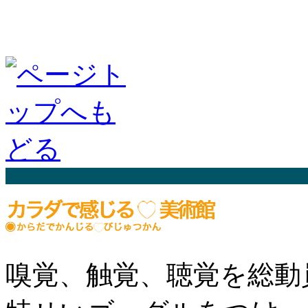
嗅覚、触覚、聴覚を総動