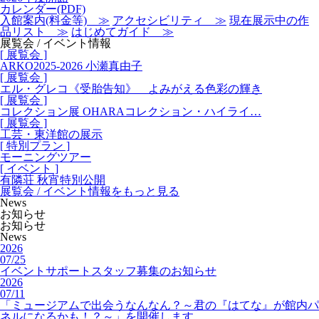
カレンダー
(PDF)
入館案内(料金等) ≫
アクセシビリティ ≫
現在展示中の作
品リスト ≫
はじめてガイド ≫
展覧会 / イベント情報
[ 展覧会 ]
ARKO2025-2026 小瀬真由子
[ 展覧会 ]
エル・グレコ《受胎告知》 よみがえる色彩の輝き
[ 展覧会 ]
コレクション展 OHARAコレクション・ハイライ…
[ 展覧会 ]
工芸・東洋館の展示
[ 特別プラン ]
モーニングツアー
[ イベント ]
有隣荘 秋宵特別公開
展覧会 / イベント情報をもっと見る
News
お知らせ
お知らせ
News
2026
07/25
イベントサポートスタッフ募集のお知らせ
2026
07/11
「ミュージアムで出会うなんなん？～君の『はてな』が館内パ
ネルになるかも！？～」を開催します