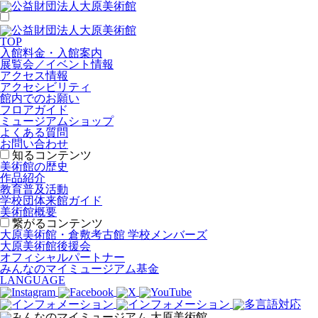
TOP
入館料金・入館案内
展覧会／イベント情報
アクセス情報
アクセシビリティ
館内でのお願い
フロアガイド
ミュージアムショップ
よくある質問
お問い合わせ
知るコンテンツ
美術館の歴史
作品紹介
教育普及活動
学校団体来館ガイド
美術館概要
繋がるコンテンツ
大原美術館・倉敷考古館 学校メンバーズ
大原美術館後援会
オフィシャルパートナー
みんなのマイミュージアム基金
LANGUAGE