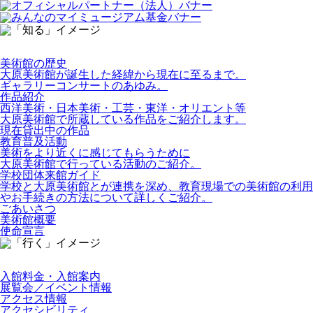
美術館の歴史
大原美術館が誕生した経緯から現在に至るまで。
ギャラリーコンサートのあゆみ。
作品紹介
西洋美術・日本美術・工芸・東洋・オリエント等
大原美術館で所蔵している作品をご紹介します。
現在貸出中の作品
教育普及活動
美術をより近くに感じてもらうために
大原美術館で行っている活動のご紹介。
学校団体来館ガイド
学校と大原美術館とが連携を深め、教育現場での美術館の利用
やお手続きの方法について詳しくご紹介。
ごあいさつ
美術館概要
使命宣言
入館料金・入館案内
展覧会／イベント情報
アクセス情報
アクセシビリティ