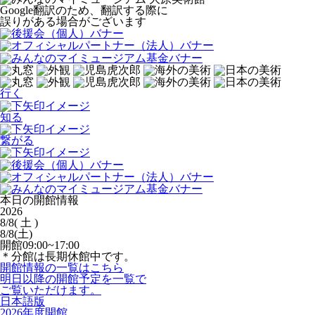
Google翻訳のため、翻訳する際に
誤りがある場合がございます
行く
知る
繋がる
本日の開館情報
2026
8/8
( 土 )
8/8
(土)
開館
09:00~17:00
＊分館は長期休館中です。
開館情報の一覧はこちら
明日以降の開館予定を一覧で
ご覧いただけます。
日本語版
2026年度開館