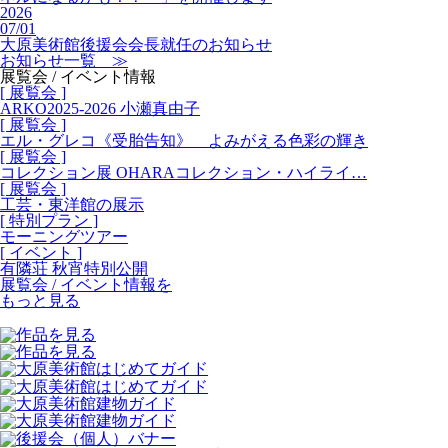
2026
07/01
大原美術館後援会会長就任のお知らせ
お知らせ一覧 ≫
展覧会 / イベント情報
[ 展覧会 ]
ARKO2025-2026 小瀬真由子
[ 展覧会 ]
エル・グレコ《受胎告知》 よみがえる色彩の輝き
[ 展覧会 ]
コレクション展 OHARAコレクション・ハイライ…
[ 展覧会 ]
工芸・東洋館の展示
[ 特別プラン ]
モーニングツアー
[ イベント ]
有隣荘 秋宵特別公開
展覧会 / イベント情報を
もっと見る