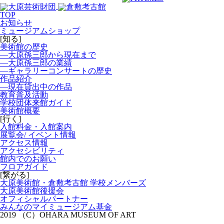
TOP
お知らせ
ミュージアムショップ
[知る]
美術館の歴史
―大原孫三郎から現在まで
―大原孫三郎の業績
―ギャラリーコンサートの歴史
作品紹介
―現在貸出中の作品
教育普及活動
学校団体来館ガイド
美術館概要
[行く]
入館料金・入館案内
展覧会/ イベント情報
アクセス情報
アクセシビリティ
館内でのお願い
フロアガイド
[繋がる]
大原美術館・倉敷考古館 学校メンバーズ
大原美術館後援会
オフィシャルパートナー
みんなのマイミュージアム基金
2019 （C）OHARA MUSEUM OF ART